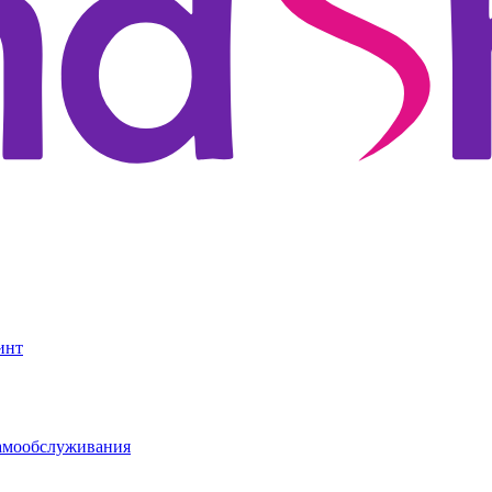
инт
амообслуживания