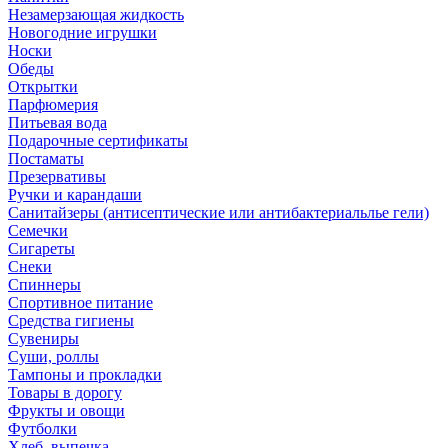
Незамерзающая жидкость
Новогодние игрушки
Носки
Обеды
Открытки
Парфюмерия
Питьевая вода
Подарочные сертификаты
Постаматы
Презервативы
Ручки и карандаши
Санитайзеры (антисептические или антибактериальлье гели)
Семечки
Сигареты
Снеки
Спиннеры
Спортивное питание
Средства гигиены
Сувениры
Суши, роллы
Тампоны и прокладки
Товары в дорогу
Фрукты и овощи
Футболки
Хлеб, выпечка