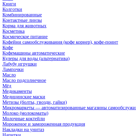
Книги
Колготки
Комбинированные
Контактные линзы
Корма для животных
Косметика
Космическое питание
Кофейни самообслуживания (кофе корнер), кофе-поинт
Кофе
Кофемашины автоматические
Кулеры для воды (альтернатива)
Лабубу игрушки
Лампочки
Масло
Масло подсолнечное
Мёд
Медикаменты
Медицинские маски
Метизы (болты, гвозди, гайки)
Микромаркеты — автоматизированные магазины самообслужи
Молоко (молокоматы)
Молочные коктейли
Мороженое и замороженная продукция
Накладки на унитаз
Напитки