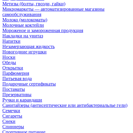
Метизы (болты, гвозди, гайки)
Микромаркеты — автоматизированные магазины
самообслуживания
Молоко (молокоматы)
Молочные коктейли
Мороженое и замороженная продукция
Накладки на унитаз
Напитки
Незамерзающая жидкость
Новогодние игрушки
Носки
Обеды
Открытки
Парфюмерия
Питьевая вода
Подарочные сертификаты
Постаматы
Презервативы
Ручки и карандаши
Санитайзеры (антисептические или антибактериальлье гели)
Семечки
Сигареты
Снеки
Спиннеры
Спортивное питание