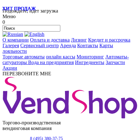
ХИТ ПРОДАЖ
ХИТ ПРОДАЖ
ХИТ ПРОДАЖ
ХИТ ПРОДАЖ
ХИТ ПРОДАЖ
Подождите, идет загрузка
Меню
0
О компании
Оплата и доставка
Лизинг
Кредит и рассрочка
Галерея
Сервисный центр
Аренда
Контакты
Карты
лояльности
Торговые автоматы
онлайн кассы
Мониторинг
Автоматы-
сатураторы
Вода на предприятия
Ингредиенты
Запчасти
Акции
ПЕРЕЗВОНИТЕ МНЕ
Торгово-производственная
вендинговая компания
8 (495) 380-37-75