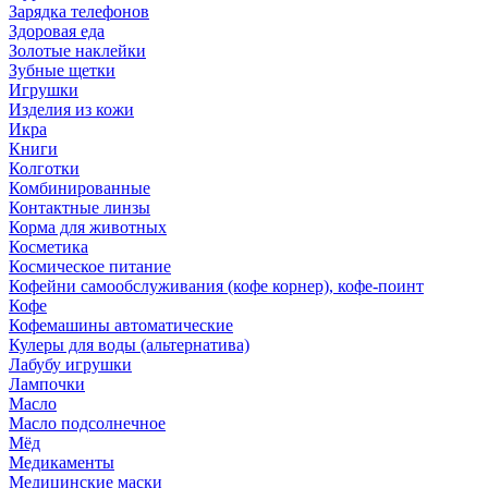
Зарядка телефонов
Здоровая еда
Золотые наклейки
Зубные щетки
Игрушки
Изделия из кожи
Икра
Книги
Колготки
Комбинированные
Контактные линзы
Корма для животных
Косметика
Космическое питание
Кофейни самообслуживания (кофе корнер), кофе-поинт
Кофе
Кофемашины автоматические
Кулеры для воды (альтернатива)
Лабубу игрушки
Лампочки
Масло
Масло подсолнечное
Мёд
Медикаменты
Медицинские маски