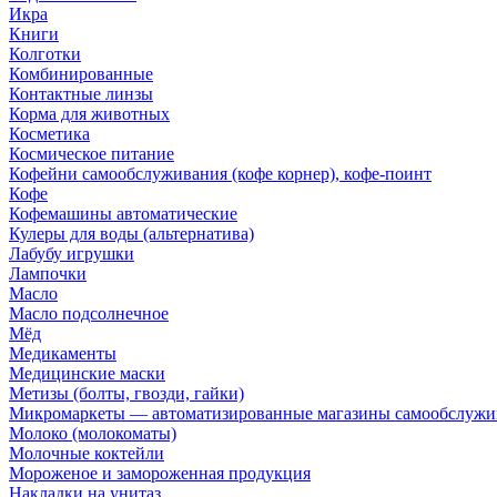
Икра
Книги
Колготки
Комбинированные
Контактные линзы
Корма для животных
Косметика
Космическое питание
Кофейни самообслуживания (кофе корнер), кофе-поинт
Кофе
Кофемашины автоматические
Кулеры для воды (альтернатива)
Лабубу игрушки
Лампочки
Масло
Масло подсолнечное
Мёд
Медикаменты
Медицинские маски
Метизы (болты, гвозди, гайки)
Микромаркеты — автоматизированные магазины самообслужи
Молоко (молокоматы)
Молочные коктейли
Мороженое и замороженная продукция
Накладки на унитаз