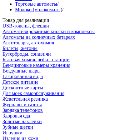
Торговые автоматы
/
Молоко (молокоматы)
/
Товар для реализации
USB-токены, флешки
Автоматизированные киоски и комплексы
Автоматы на солнечных батареях
Автотовары, автохимия
Билеты, жетоны
Бутерброды, сэндвичи
Бытовая химия, рефил станции
Вендинговые камеры хранения
Воздушные шары
Газированная вода
Детское питание
Дисконтные карты
Для моек самообслуживания
Жевательная резинка
Журналы и газеты
Зарядка телефонов
Здоровая еда
Золотые наклейки
Зубные щетки
Игрушки
Изделия из кожи