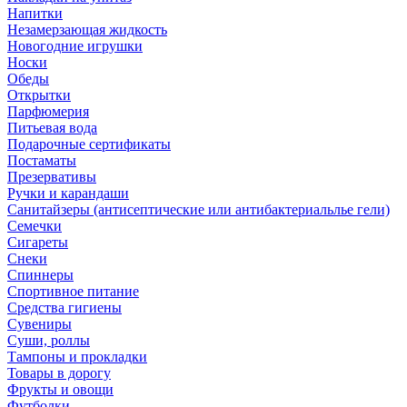
Напитки
Незамерзающая жидкость
Новогодние игрушки
Носки
Обеды
Открытки
Парфюмерия
Питьевая вода
Подарочные сертификаты
Постаматы
Презервативы
Ручки и карандаши
Санитайзеры (антисептические или антибактериальлье гели)
Семечки
Сигареты
Снеки
Спиннеры
Спортивное питание
Средства гигиены
Сувениры
Суши, роллы
Тампоны и прокладки
Товары в дорогу
Фрукты и овощи
Футболки