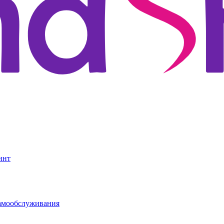
инт
амообслуживания