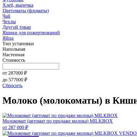
Хлеб, выпечка
Цветоматы (фломаты)
Чай
Чехлы
Другой товар
Ящики для пожертвований
Яйца
Тип установки
Напольная
Настенная
Стоимость
от
287000
₽
до
577000
₽
Сбросить
Молоко (молокоматы) в Киш
Молокомат (автомат по продаже молока) MILKBOX
от
287 000 ₽